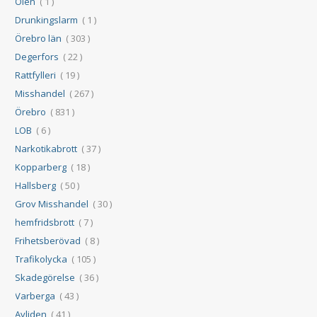
Ölen
( 1 )
Drunkingslarm
( 1 )
Örebro län
( 303 )
Degerfors
( 22 )
Rattfylleri
( 19 )
Misshandel
( 267 )
Örebro
( 831 )
LOB
( 6 )
Narkotikabrott
( 37 )
Kopparberg
( 18 )
Hallsberg
( 50 )
Grov Misshandel
( 30 )
hemfridsbrott
( 7 )
Frihetsberövad
( 8 )
Trafikolycka
( 105 )
Skadegörelse
( 36 )
Varberga
( 43 )
Avliden
( 41 )