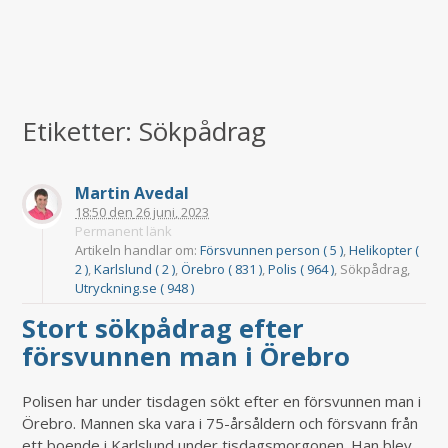
Etiketter: Sökpådrag
Martin Avedal
18:50
den
26 juni, 2023
Permanent länk
Artikeln handlar om:
Försvunnen person ( 5 )
,
Helikopter (
2 )
,
Karlslund ( 2 )
,
Örebro ( 831 )
,
Polis ( 964 )
, Sökpådrag,
Utryckning.se ( 948 )
Stort sökpådrag efter
försvunnen man i Örebro
Polisen har under tisdagen sökt efter en försvunnen man i
Örebro. Mannen ska vara i 75-årsåldern och försvann från
ett boende i Karlslund under tisdagsmorgonen. Han blev