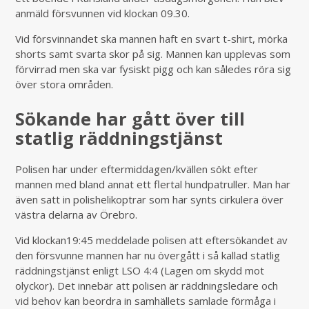
anmäld försvunnen vid klockan 09.30.
Vid försvinnandet ska mannen haft en svart t-shirt, mörka
shorts samt svarta skor på sig. Mannen kan upplevas som
förvirrad men ska var fysiskt pigg och kan således röra sig
över stora områden.
Sökande har gått över till
statlig räddningstjänst
Polisen har under eftermiddagen/kvällen sökt efter
mannen med bland annat ett flertal hundpatruller. Man har
även satt in polishelikoptrar som har synts cirkulera över
västra delarna av Örebro.
Vid klockan19:45 meddelade polisen att eftersökandet av
den försvunne mannen har nu övergått i så kallad statlig
räddningstjänst enligt LSO 4:4 (Lagen om skydd mot
olyckor). Det innebär att polisen är räddningsledare och
vid behov kan beordra in samhällets samlade förmåga i