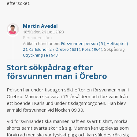
eftersöket.
Martin Avedal
18:50
den
26 juni, 2023
Permanent länk
Artikeln handlar om:
Försvunnen person ( 5 )
,
Helikopter (
2 )
,
Karlslund ( 2 )
,
Örebro ( 831 )
,
Polis ( 964 )
, Sökpådrag,
Utryckning.se ( 948 )
Stort sökpådrag efter
försvunnen man i Örebro
Polisen har under tisdagen sökt efter en försvunnen man i
Örebro. Mannen ska vara i 75-årsåldern och försvann från
ett boende i Karlslund under tisdagsmorgonen. Han blev
anmäld försvunnen vid klockan 09.30.
Vid försvinnandet ska mannen haft en svart t-shirt, mörka
shorts samt svarta skor på sig. Mannen kan upplevas som
förvirrad men ska var fysiskt pigg och kan således röra sig