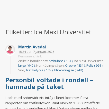
Etiketter: Ica Maxi Universitet
Martin Avedal
18:24
den
7 januari, 2026
Permanent länk
Artikeln handlar om:
Ambulans ( 103 )
, Ica Maxi Universitet,
large ( 940 )
, Norrköpingsvägen,
Örebro ( 831 )
,
Polis ( 964 )
,
Snö,
Trafikolycka ( 105 )
,
Utryckning.se ( 948 )
Personbil voltade i rondell –
hamnade på taket
I och med snöovädrets intåg i länet kommer flera
rapporter om trafikolyckor. Runt klockan 15:00 inträffade
en olycka vid rondellen på Norrköpingsvägen mellan Ica