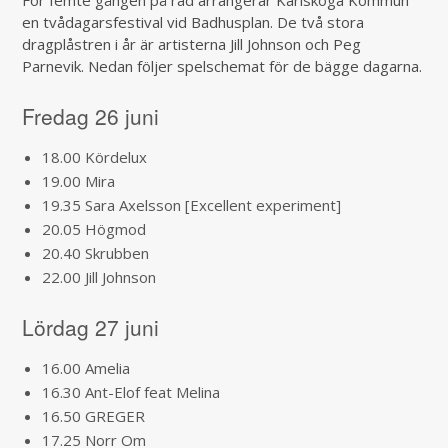
För femte gången på rad arrangerar Karlskoga Kommun
en tvådagarsfestival vid Badhusplan. De två stora
dragplåstren i år är artisterna Jill Johnson och Peg
Parnevik. Nedan följer spelschemat för de bägge dagarna.
Fredag 26 juni
18.00 Kördelux
19.00 Mira
19.35 Sara Axelsson [Excellent experiment]
20.05 Högmod
20.40 Skrubben
22.00 Jill Johnson
Lördag 27 juni
16.00 Amelia
16.30 Ant-Elof feat Melina
16.50 GREGER
17.25 Norr Om