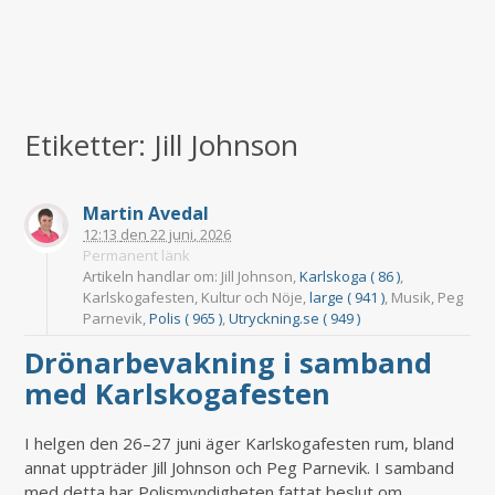
Etiketter: Jill Johnson
Martin Avedal
12:13
den
22 juni, 2026
Permanent länk
Artikeln handlar om: Jill Johnson,
Karlskoga ( 86 )
,
Karlskogafesten, Kultur och Nöje,
large ( 941 )
, Musik, Peg
Parnevik,
Polis ( 965 )
,
Utryckning.se ( 949 )
Drönarbevakning i samband
med Karlskogafesten
I helgen den 26–27 juni äger Karlskogafesten rum, bland
annat uppträder Jill Johnson och Peg Parnevik. I samband
med detta har Polismyndigheten fattat beslut om