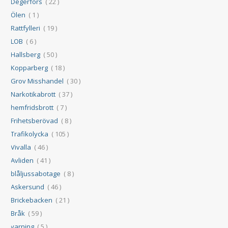
Degerfors
( 22 )
Ölen
( 1 )
Rattfylleri
( 19 )
LOB
( 6 )
Hallsberg
( 50 )
Kopparberg
( 18 )
Grov Misshandel
( 30 )
Narkotikabrott
( 37 )
hemfridsbrott
( 7 )
Frihetsberövad
( 8 )
Trafikolycka
( 105 )
Vivalla
( 46 )
Avliden
( 41 )
blåljussabotage
( 8 )
Askersund
( 46 )
Brickebacken
( 21 )
Bråk
( 59 )
varning
( 5 )