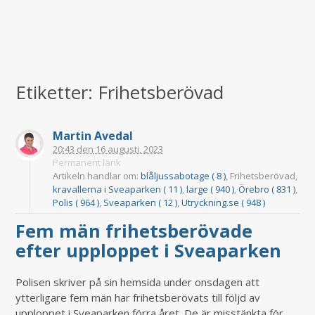
Etiketter: Frihetsberövad
Martin Avedal
20:43
den
16 augusti, 2023
Permanent länk
Artikeln handlar om:
blåljussabotage ( 8 )
, Frihetsberövad,
kravallerna i Sveaparken ( 11 )
,
large ( 940 )
,
Örebro ( 831 )
,
Polis ( 964 )
,
Sveaparken ( 12 )
,
Utryckning.se ( 948 )
Fem män frihetsberövade
efter upploppet i Sveaparken
Polisen skriver på sin hemsida under onsdagen att
ytterligare fem män har frihetsberövats till följd av
upploppet i Sveaparken förra året. De är misstänkta för