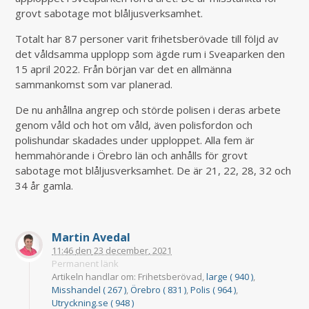
grovt sabotage mot blåljusverksamhet.
Totalt har 87 personer varit frihetsberövade till följd av
det våldsamma upplopp som ägde rum i Sveaparken den
15 april 2022. Från början var det en allmänna
sammankomst som var planerad.
De nu anhållna angrep och störde polisen i deras arbete
genom våld och hot om våld, även polisfordon och
polishundar skadades under upploppet. Alla fem är
hemmahörande i Örebro län och anhålls för grovt
sabotage mot blåljusverksamhet. De är 21, 22, 28, 32 och
34 år gamla.
Martin Avedal
11:46
den
23 december, 2021
Permanent länk
Artikeln handlar om: Frihetsberövad,
large ( 940 )
,
Misshandel ( 267 )
,
Örebro ( 831 )
,
Polis ( 964 )
,
Utryckning.se ( 948 )