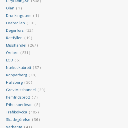
Utryckning.se
( 948 )
Ölen
( 1 )
Drunkingslarm
( 1 )
Örebro län
( 303 )
Degerfors
( 22 )
Rattfylleri
( 19 )
Misshandel
( 267 )
Örebro
( 831 )
LOB
( 6 )
Narkotikabrott
( 37 )
Kopparberg
( 18 )
Hallsberg
( 50 )
Grov Misshandel
( 30 )
hemfridsbrott
( 7 )
Frihetsberövad
( 8 )
Trafikolycka
( 105 )
Skadegörelse
( 36 )
Varberga
( 43 )