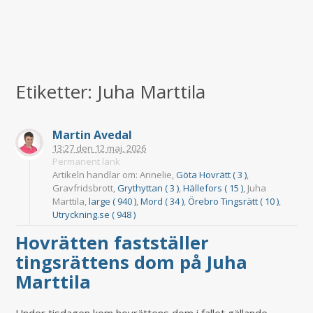
Etiketter: Juha Marttila
Martin Avedal
13:27
den
12 maj, 2026
Permanent länk
Artikeln handlar om: Annelie,
Göta Hovrätt ( 3 )
,
Gravfridsbrott,
Grythyttan ( 3 )
,
Hällefors ( 15 )
, Juha
Marttila,
large ( 940 )
,
Mord ( 34 )
,
Örebro Tingsrätt ( 10 )
,
Utryckning.se ( 948 )
Hovrätten fastställer
tingsrättens dom på Juha
Marttila