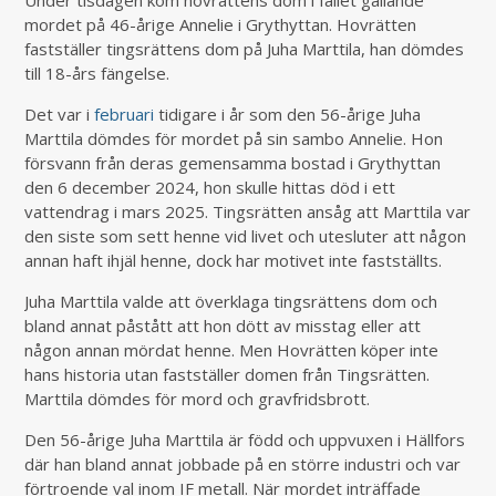
Under tisdagen kom hovrättens dom i fallet gällande
mordet på 46-årige Annelie i Grythyttan. Hovrätten
fastställer tingsrättens dom på Juha Marttila, han dömdes
till 18-års fängelse.
Det var i
februari
tidigare i år som den 56-årige Juha
Marttila dömdes för mordet på sin sambo Annelie. Hon
försvann från deras gemensamma bostad i Grythyttan
den 6 december 2024, hon skulle hittas död i ett
vattendrag i mars 2025. Tingsrätten ansåg att Marttila var
den siste som sett henne vid livet och utesluter att någon
annan haft ihjäl henne, dock har motivet inte fastställts.
Juha Marttila valde att överklaga tingsrättens dom och
bland annat påstått att hon dött av misstag eller att
någon annan mördat henne. Men Hovrätten köper inte
hans historia utan fastställer domen från Tingsrätten.
Marttila dömdes för mord och gravfridsbrott.
Den 56-årige Juha Marttila är född och uppvuxen i Hällfors
där han bland annat jobbade på en större industri och var
förtroende val inom IF metall. När mordet inträffade