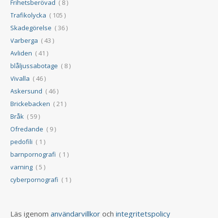
Frihetsberövad
( 8 )
Trafikolycka
( 105 )
Skadegörelse
( 36 )
Varberga
( 43 )
Avliden
( 41 )
blåljussabotage
( 8 )
Vivalla
( 46 )
Askersund
( 46 )
Brickebacken
( 21 )
Bråk
( 59 )
Ofredande
( 9 )
pedofili
( 1 )
barnpornografi
( 1 )
varning
( 5 )
cyberpornografi
( 1 )
Läs igenom
användarvillkor
och
integritetspolicy