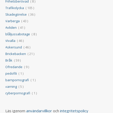
Frihetsberövad
( 8 )
Trafikolycka
( 105 )
Skadegörelse
( 36 )
Varberga
( 43 )
Avliden
( 41 )
blåljussabotage
( 8 )
Vivalla
( 46 )
Askersund
( 46 )
Brickebacken
( 21 )
Bråk
( 59 )
Ofredande
( 9 )
pedofili
( 1 )
barnpornografi
( 1 )
varning
( 5 )
cyberpornografi
( 1 )
Läs igenom
användarvillkor
och
integritetspolicy