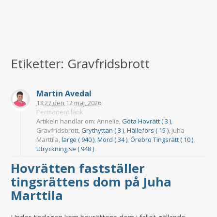
Etiketter: Gravfridsbrott
Martin Avedal
13:27
den
12 maj, 2026
Permanent länk
Artikeln handlar om: Annelie,
Göta Hovrätt ( 3 )
,
Gravfridsbrott,
Grythyttan ( 3 )
,
Hällefors ( 15 )
, Juha
Marttila,
large ( 940 )
,
Mord ( 34 )
,
Örebro Tingsrätt ( 10 )
,
Utryckning.se ( 948 )
Hovrätten fastställer
tingsrättens dom på Juha
Marttila