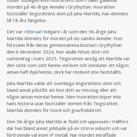
Under tisdagen kom hovrättens dom i fallet gällande
mordet på 46-årige Annelie i Grythyttan. Hovrätten
fastställer tingsrättens dom på Juha Marttila, han dömdes
till 18-års fängelse.
Det var i
februari
tidigare i år som den 56-årige Juha
Marttila dömdes för mordet på sin sambo Annelie. Hon
försvann från deras gemensamma bostad i Grythyttan
den 6 december 2024, hon skulle hittas död i ett
vattendrag i mars 2025. Tingsrätten ansåg att Marttila var
den siste som sett henne vid livet och utesluter att någon
annan haft ihjäl henne, dock har motivet inte fastställts.
Juha Marttila valde att överklaga tingsrättens dom och
bland annat påstått att hon dött av misstag eller att
någon annan mördat henne. Men Hovrätten köper inte
hans historia utan fastställer domen från Tingsrätten.
Marttila dömdes för mord och gravfridsbrott.
Den 56-årige Juha Marttila är född och uppvuxen i Hällfors
där han bland annat jobbade på en större industri och var
förtroende val inom IF metall. När mordet inträffade