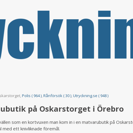
Oskarstorget,
Polis ( 964 )
,
Rånförsök ( 30 )
,
Utryckning.se ( 948 )
butik på Oskarstorget i Örebro
vällen som en kortvuxen man kom in i en matvarubutik på Oskarst
 med ett knivliknade föremål.