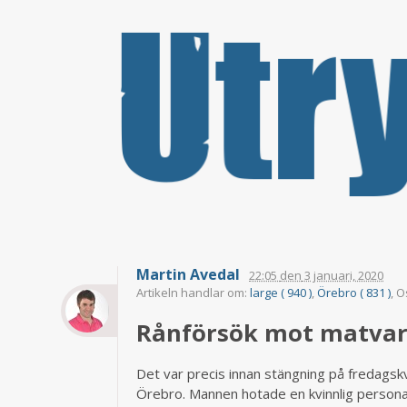
Martin Avedal
22:05
den
3 januari, 2020
Artikeln handlar om:
large ( 940 )
,
Örebro ( 831 )
, 
Rånförsök mot matvaru
Det var precis innan stängning på fredagsk
Örebro. Mannen hotade en kvinnlig personal