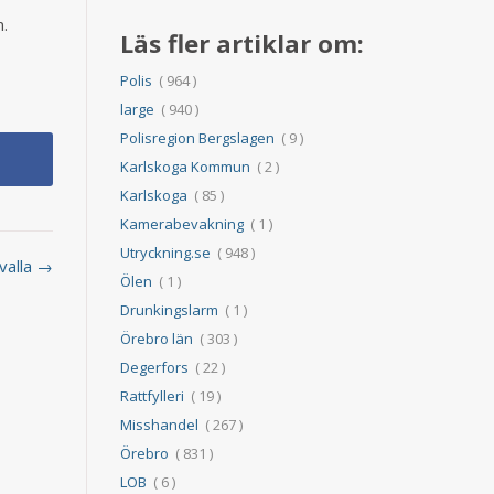
n.
Läs fler artiklar om:
Polis
( 964 )
large
( 940 )
Polisregion Bergslagen
( 9 )
Karlskoga Kommun
( 2 )
Karlskoga
( 85 )
Kamerabevakning
( 1 )
Utryckning.se
( 948 )
ivalla →
Ölen
( 1 )
Drunkingslarm
( 1 )
Örebro län
( 303 )
Degerfors
( 22 )
Rattfylleri
( 19 )
Misshandel
( 267 )
Örebro
( 831 )
LOB
( 6 )